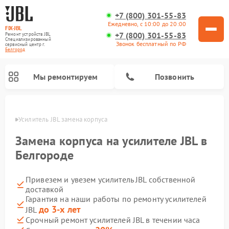
+7 (800) 301-55-83
Ежедневно, с 10:00 до 20:00
FIX-JBL
+7 (800) 301-55-83
Ремонт устройств JBL
Специализированный
Звонок бесплатный по РФ
cервисный центр г.
Белгород
Мы ремонтируем
Позвонить
ороде
Усилитель JBL замена корпуса
Замена корпуса на усилителе JBL в
Белгороде
Привезем и увезем усилитель JBL собственной
Ремонт акустических систем JBL
Ремонт проигрывателей винила JBL
Ремонт портативных колонок JBL
доставкой
Гарантия на наши работы по ремонту усилителей
до 3-х лет
JBL
Срочный ремонт усилителей JBL в течении часа