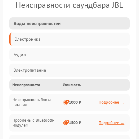
Неисправности саундбара JBL
Виды неисправностей
Электроника
Аудио
Электропитание
Неисправности
Стоимость
Интерфейсы
Неисправность блока
Связь
1000 ₽
Подробнее →
питания
Акустика
Проблемы с Bluetooth-
1500 ₽
Подробнее →
модулем
Механические повреждения