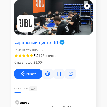
Сервисный центр JBL
Ремонт техники JBL
5,0
192 оценки
Открыто до 21:00
Маршрут
224
Обзор
Отзывы
Адрес