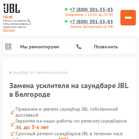
+7 (800) 301-55-83
Ежедневно, с 10:00 до 20:00
FIX-JBL
+7 (800) 301-55-83
Ремонт устройств JBL
Специализированный
Звонок бесплатный по РФ
cервисный центр г.
Белгород
Мы ремонтируем
Позвонить
ороде
Саундбар JBL замена усилителя
Замена усилителя на саундбаре JBL
в Белгороде
Привезем и увезем саундбар JBL собственной
Ремонт акустических систем JBL
Ремонт проигрывателей винила JBL
Ремонт портативных колонок JBL
доставкой
Гарантия на наши работы по ремонту саундбаров
до 3-х лет
JBL
Срочный ремонт саундбаров JBL в течении часа