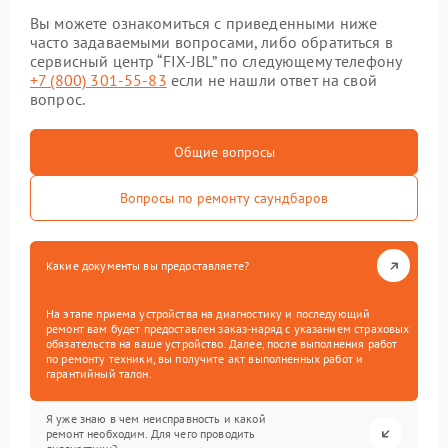
Вы можете ознакомиться с приведенными ниже
часто задаваемыми вопросами, либо обратиться в
сервисный центр “FIX-JBL” по следующему телефону
+7 (800) 301-55-83
если не нашли ответ на свой
вопрос.
Общие вопросы
Вопросы по ремонту саундбаров
Какие документы вы предоставляете?
На этапе приема устройства на диагностику и последующий
ремонт вам будет предоставлен заказ-наряд с указанием страховых
обязательств на ваше устройство. Далее, после выполнения работ
по ремонту техники, вы получите акт выполненных работ и
гарантийный талон.
Я уже знаю в чем неисправность и какой
ремонт необходим. Для чего проводить