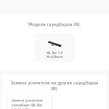
Неисправность Wi-Fi-
1500 ₽
Подробнее →
модуля
Повреждение внутренних
500 ₽
Подробнее →
Модели саундбаров JBL
проводов
Неисправность системы
1000 ₽
Подробнее →
охлаждения
JBL Bar 5.0
Неисправность
500 ₽
Подробнее →
MultiBeam
индикаторов
Неисправность системы
2000 ₽
Подробнее →
звуковой обработки
Замена усилителя на других саундбарах
JBL
Замена усилителя
саундбара JBL Bar