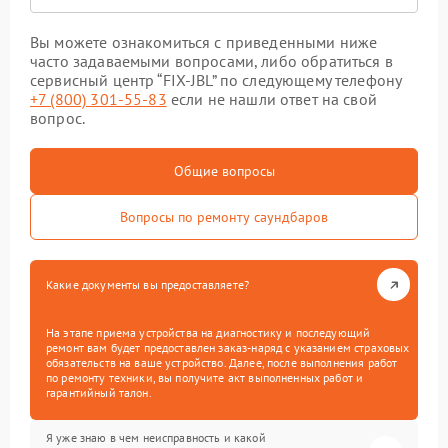
Вы можете ознакомиться с приведенными ниже
часто задаваемыми вопросами, либо обратиться в
сервисный центр “FIX-JBL” по следующему телефону
+7 (800) 301-55-83
если не нашли ответ на свой
вопрос.
Общие вопросы
Вопросы по ремонту саундбаров
Какие документы вы предоставляете?
На этапе приема устройства на диагностику и последующий
ремонт вам будет предоставлен заказ-наряд с указанием страховых
обязательств на ваше устройство. Далее, после выполнения работ
по ремонту техники, вы получите акт выполненных работ и
гарантийный талон.
Я уже знаю в чем неисправность и какой