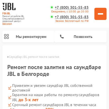
+7 (800) 301-55-83
Ежедневно, с 10:00 до 20:00
FIX-JBL
+7 (800) 301-55-83
Ремонт устройств JBL
Специализированный
Звонок бесплатный по РФ
cервисный центр г.
Белгород
Мы ремонтируем
Позвонить
ороде
Саундбар JBL ремонт после залития
Ремонт после залития на саундбаре
JBL в Белгороде
Привезем и увезем саундбар JBL собственной
Ремонт акустических систем JBL
Ремонт проигрывателей винила JBL
Ремонт портативных колонок JBL
доставкой
Гарантия на наши работы по ремонту саундбаров
до 3-х лет
JBL
Срочный ремонт саундбаров JBL в течении часа