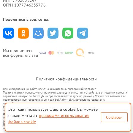
ИНН 7702633247
ОГРН 1077746335776
Поделиться в соц. сетях:
Мы принимаем
все формы оплаты
Политика конфиденциальности
Вся информация на сайте носит исключительно справочный характер.
Товарные знаки используются исключительно для описания устройств, в отношении которых
сервисные центры bel.fixim-jbl.ru предоставляют услуги по ремонту. Услуги оказываются в
неавторизованных сервисных центрах bel.fixim-jbl.ru, которые не связаны с
правообладателями товарных знаков или их официальными представителями.
Ремонт осуществляется для устройств, уже введенных в гражданский оборот в соответствии
Этот сайт использует файлы cookie. Вы можете
со статьей 1487 ГК РФ.
Использование товарных знаков не преследует цели индивидуализации услуг или введения
ознакомиться с
правилами использования
Согласен
потребителей в заблуждение, а служит для информирования о предоставляемых услугах по
ремонту техники указанных брендов.
файлов cookie
Представленная на сайте информация не является публичной офертой, определяемой
положениями Статьи 437(2) Гражданского кодекса РФ