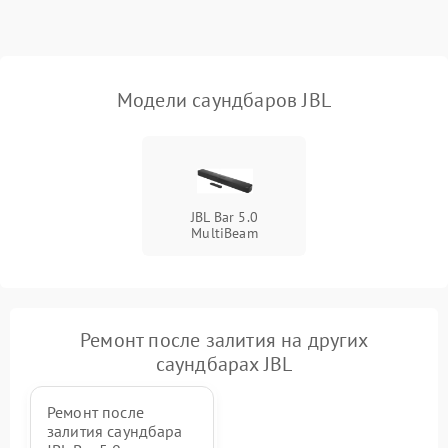
Неисправность Wi-Fi-
1500 ₽
Подробнее →
модуля
Повреждение внутренних
500 ₽
Подробнее →
Модели саундбаров JBL
проводов
Неисправность системы
1000 ₽
Подробнее →
охлаждения
JBL Bar 5.0
Неисправность
500 ₽
Подробнее →
MultiBeam
индикаторов
Неисправность системы
2000 ₽
Подробнее →
звуковой обработки
Ремонт после залития на других
саундбарах JBL
Ремонт после
залития саундбара