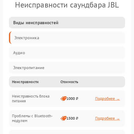
Неисправности саундбара JBL
Виды неисправностей
Электроника
Аудио
Электропитание
Неисправности
Стоимость
Интерфейсы
Неисправность блока
Связь
1000 ₽
Подробнее →
питания
Акустика
Проблемы с Bluetooth-
1500 ₽
Подробнее →
модулем
Механические повреждения