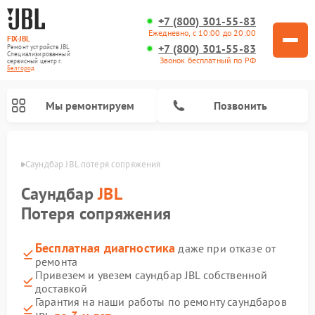
+7 (800) 301-55-83
Ежедневно, с 10:00 до 20:00
FIX-JBL
+7 (800) 301-55-83
Ремонт устройств JBL
Специализированный
Звонок бесплатный по РФ
cервисный центр г.
Белгород
Мы ремонтируем
Позвонить
ороде
Саундбар JBL потеря сопряжения
Саундбар
JBL
Потеря сопряжения
Бесплатная диагностика
даже при отказе от
Ремонт акустических систем JBL
Ремонт проигрывателей винила JBL
Ремонт портативных колонок JBL
ремонта
Привезем и увезем саундбар JBL собственной
доставкой
Гарантия на наши работы по ремонту саундбаров