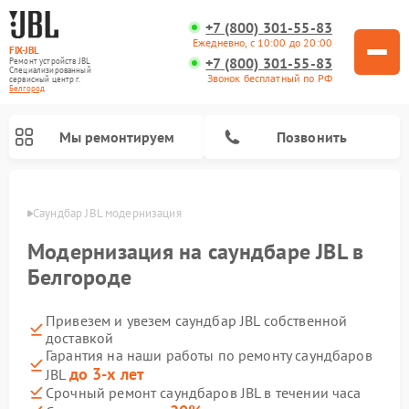
+7 (800) 301-55-83
Ежедневно, с 10:00 до 20:00
FIX-JBL
+7 (800) 301-55-83
Ремонт устройств JBL
Специализированный
Звонок бесплатный по РФ
cервисный центр г.
Белгород
Мы ремонтируем
Позвонить
ороде
Саундбар JBL модернизация
Модернизация на саундбаре JBL в
Белгороде
Привезем и увезем саундбар JBL собственной
Ремонт акустических систем JBL
Ремонт проигрывателей винила JBL
Ремонт портативных колонок JBL
доставкой
Гарантия на наши работы по ремонту саундбаров
до 3-х лет
JBL
Срочный ремонт саундбаров JBL в течении часа