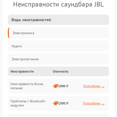
Неисправности саундбара JBL
Виды неисправностей
Электроника
Аудио
Электропитание
Неисправности
Стоимость
Интерфейсы
Неисправность блока
Связь
1000 ₽
Подробнее →
питания
Акустика
Проблемы с Bluetooth-
1500 ₽
Подробнее →
модулем
Механические повреждения