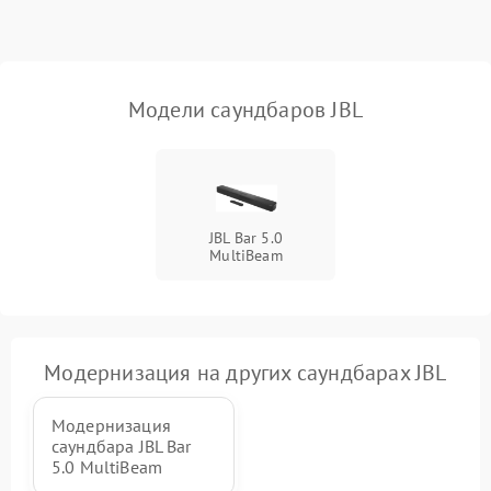
Неисправность Wi-Fi-
1500 ₽
Подробнее →
модуля
Повреждение внутренних
500 ₽
Подробнее →
Модели саундбаров JBL
проводов
Неисправность системы
1000 ₽
Подробнее →
охлаждения
JBL Bar 5.0
Неисправность
500 ₽
Подробнее →
MultiBeam
индикаторов
Неисправность системы
2000 ₽
Подробнее →
звуковой обработки
Модернизация на других саундбарах JBL
Модернизация
саундбара JBL Bar
5.0 MultiBeam