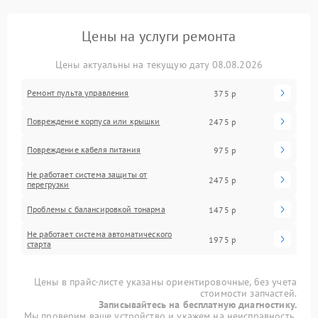
Цены на услуги ремонта
Цены актуальны на текущую дату 08.08.2026
Ремонт пульта управления
375 р
Повреждение корпуса или крышки
2475 р
Повреждение кабеля питания
975 р
Не работает система защиты от
2475 р
перегрузки
Проблемы с балансировкой тонарма
1475 р
Не работает система автоматического
1975 р
старта
Цены в прайс-листе указаны ориентировочные, без учета
стоимости запчастей.
Записывайтесь на бесплатную диагностику.
Мы проверим ваше устройство и укажем на неисправность.