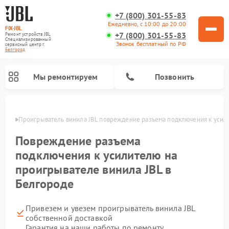
+7 (800) 301-55-83
Ежедневно, с 10:00 до 20:00
FIX-JBL
+7 (800) 301-55-83
Ремонт устройств JBL
Специализированный
Звонок бесплатный по РФ
cервисный центр г.
Белгород
Мы ремонтируем
Позвонить
ороде
Проигрыватель винила JBL повреждение разъема подключения к усил
Повреждение разъема
подключения к усилителю на
проигрывателе винила JBL в
Белгороде
Ремонт портативных колонок JBL
Ремонт акустических систем JBL
Привезем и увезем проигрыватель винила JBL
собственной доставкой
Гарантия на наши работы по ремонту