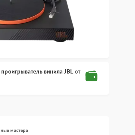
а
проигрыватель винила JBL
от
нные мастера