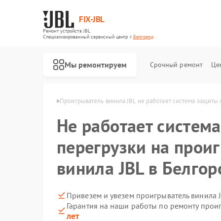
FIX-JBL
Ремонт устройств JBL
Специализированный cервисный центр г.
Белгород
Мы ремонтируем
Срочный ремонт
Це
ила JBL в Белгороде
Проигрыватель винила JBL не работает система защиты 
Не работает систем
перегрузки на прои
винила JBL в Белгор
Ремонт портативных колонок JBL
Ремонт акустических систем JBL
Привезем и увезем проигрыватель винила 
Гарантия на наши работы по ремонту прои
лет