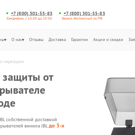
+7 (800) 301-55-83
+7 (800) 301-55-83
Ежедневно, с 10:00 до 20:00
Звонок бесплатный по РФ
ны
О нас
Отзывы
Доставка
Гарантии
Акции и скидки
Зая
от перегрузки
а защиты от
грывателе
оде
JBL собственной доставкой
до 3-х
грывателей винила JBL