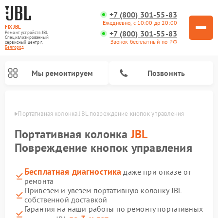
+7 (800) 301-55-83
Ежедневно, с 10:00 до 20:00
FIX-JBL
+7 (800) 301-55-83
Ремонт устройств JBL
Специализированный
Звонок бесплатный по РФ
cервисный центр г.
Белгород
Мы ремонтируем
Позвонить
ороде
Портативная колонка JBL повреждение кнопок управления
Портативная колонка
JBL
Повреждение кнопок управления
Бесплатная диагностика
даже при отказе от
Ремонт акустических систем JBL
Ремонт проигрывателей винила JBL
ремонта
Привезем и увезем портативную колонку JBL
собственной доставкой
Гарантия на наши работы по ремонту портативных