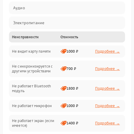
Аудио
Электропитание
Неисправности
Стоимость
Механические повреждения
Не видит карту памяти
1000 ₽
Подробнее →
Электрика
Не синхронизируется с
Связь
700 ₽
Подробнее →
другими устройствами
Акустика
Не работает Bluetooth
1800 ₽
Подробнее →
модуль
Не работает микрофон
1000 ₽
Подробнее →
Не работает экран (если
1400 ₽
Подробнее →
имеется)