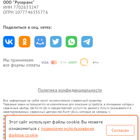
ООО "Русервис"
ИНН 7702633247
ОГРН 1077746335776
Поделиться в соц. сетях:
Мы принимаем
все формы оплаты
Политика конфиденциальности
Вся информация на сайте носит исключительно справочный характер.
Товарные знаки используются исключительно для описания устройств, в отношении которых
сервисные центры bel.fixim-jbl.ru предоставляют услуги по ремонту. Услуги оказываются в
неавторизованных сервисных центрах bel.fixim-jbl.ru, которые не связаны с
правообладателями товарных знаков или их официальными представителями.
Ремонт осуществляется для устройств, уже введенных в гражданский оборот в соответствии
Этот сайт использует файлы cookie. Вы можете
со статьей 1487 ГК РФ.
Использование товарных знаков не преследует цели индивидуализации услуг или введения
ознакомиться с
правилами использования
Согласен
потребителей в заблуждение, а служит для информирования о предоставляемых услугах по
ремонту техники указанных брендов.
файлов cookie
Представленная на сайте информация не является публичной офертой, определяемой