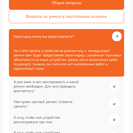
Общие вопросы
Вопросы по ремонту портативных колонок
Какие документы вы предоставляете?
На этапе приема устройства на диагностику и последующий
ремонт вам будет предоставлен заказ-наряд с указанием страховых
обязательств на ваше устройство. Далее, после выполнения работ
по ремонту техники, вы получите акт выполненных работ и
гарантийный талон.
Я уже знаю в чем неисправность и какой
ремонт необходим. Для чего проводить
диагностику?
Мне нужен срочный ремонт. Сможете
сделать?
Я хочу, чтобы мое устройство
ремонтировали при мне.
Я хочу, чтобы мое устройство