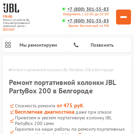
+7 (800) 301-55-83
Ежедневно, с 10:00 до 20:00
FIX-JBL
+7 (800) 301-55-83
Ремонт устройств JBL
Специализированный
Звонок бесплатный по РФ
cервисный центр г.
Белгород
Мы ремонтируем
Позвонить
ороде
Ремонт портативной колонки JBL PartyBox 200 в Белгороде
Ремонт портативной колонки JBL
PartyBox 200 в Белгороде
от 475 руб.
Стоимость ремонта
Ремонт акустических систем JBL
Ремонт проигрывателей винила JBL
Бесплатная диагностика
даже при отказе
Привезем и увезем портативную колонку JBL
PartyBox 200 сами
Гарантия на наши работы по ремонту портативных