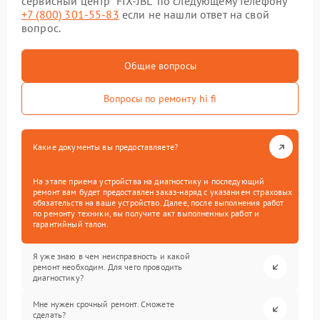
сервисный центр “FIX-JBL” по следующему телефону
+7 (800) 301-55-83
если не нашли ответ на свой
вопрос.
Общие вопросы
Вопросы по ремонту hi fi
Какие документы вы предоставляете?
На этапе приема устройства на диагностику и последующий
ремонт вам будет предоставлен заказ-наряд с указанием страховых
обязательств на ваше устройство. Далее, после выполнения работ
по ремонту техники, вы получите акт выполненных работ и
гарантийный талон.
Я уже знаю в чем неисправность и какой
ремонт необходим. Для чего проводить
диагностику?
Мне нужен срочный ремонт. Сможете
сделать?