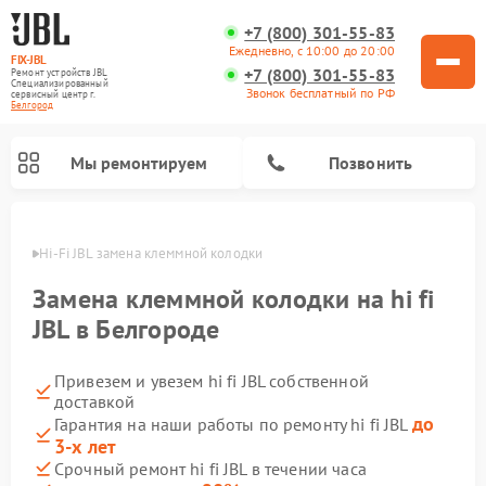
+7 (800) 301-55-83
Ежедневно, с 10:00 до 20:00
FIX-JBL
+7 (800) 301-55-83
Ремонт устройств JBL
Специализированный
Звонок бесплатный по РФ
cервисный центр г.
Белгород
Мы ремонтируем
Позвонить
городе
Hi-Fi JBL замена клеммной колодки
Замена клеммной колодки на hi fi
JBL в Белгороде
Привезем и увезем hi fi JBL собственной
Ремонт акустических систем JBL
Ремонт проигрывателей винила JBL
Ремонт портативных колонок JBL
доставкой
до
Гарантия на наши работы по ремонту hi fi JBL
3-х лет
Срочный ремонт hi fi JBL в течении часа