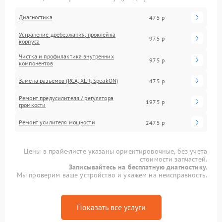
Диагностика
475 р
Устранение дребезжания, проклейка
975 р
корпуса
Чистка и профилактика внутренних
975 р
компонентов
Замена разъемов (RCA, XLR, SpeakON)
475 р
Ремонт предусилителя / регулятора
1975 р
громкости
Ремонт усилителя мощности
2475 р
Цены в прайс-листе указаны ориентировочные, без учета
стоимости запчастей.
Записывайтесь на бесплатную диагностику.
Мы проверим ваше устройство и укажем на неисправность.
Показать все услуги