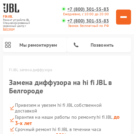
+7 (800) 301-55-83
Ежедневно, с 10:00 до 20:00
FIX-JBL
+7 (800) 301-55-83
Ремонт устройств JBL
Специализированный
Звонок бесплатный по РФ
cервисный центр г.
Белгород
Мы ремонтируем
Позвонить
де
Hi-Fi JBL замена диффузора
Замена диффузора на hi fi JBL в
Белгороде
Привезем и увезем hi fi JBL собственной
Ремонт акустических систем JBL
Ремонт проигрывателей винила JBL
Ремонт портативных колонок JBL
доставкой
до
Гарантия на наши работы по ремонту hi fi JBL
3-х лет
Срочный ремонт hi fi JBL в течении часа