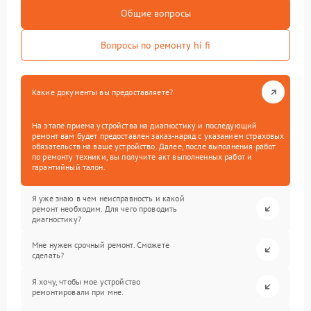
Общие вопросы
Вопросы по ремонту hi fi
Какие документы вы предоставляете?
На этапе приема устройства на диагностику и последующий
ремонт вам будет предоставлен заказ-наряд с указанием страховых
обязательств на ваше устройство. Далее, после выполнения работ
по ремонту техники, вы получите акт выполненных работ и
гарантийный талон.
Я уже знаю в чем неисправность и какой
ремонт необходим. Для чего проводить
диагностику?
Мне нужен срочный ремонт. Сможете
сделать?
Я хочу, чтобы мое устройство
ремонтировали при мне.