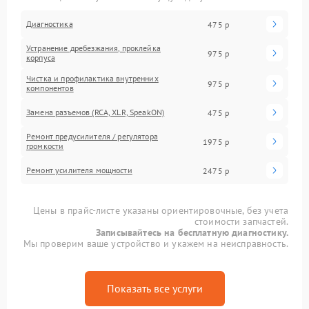
Диагностика
475 р
Устранение дребезжания, проклейка
975 р
корпуса
Чистка и профилактика внутренних
975 р
компонентов
Замена разъемов (RCA, XLR, SpeakON)
475 р
Ремонт предусилителя / регулятора
1975 р
громкости
Ремонт усилителя мощности
2475 р
Цены в прайс-листе указаны ориентировочные, без учета
стоимости запчастей.
Записывайтесь на бесплатную диагностику.
Мы проверим ваше устройство и укажем на неисправность.
Показать все услуги