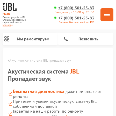
+7 (800) 301-55-83
Ежедневно, с 10:00 до 20:00
FIX-JBL
+7 (800) 301-55-83
Ремонт устройств JBL
Специализированный
Звонок бесплатный по РФ
cервисный центр г.
Белгород
Мы ремонтируем
Позвонить
ороде
Акустическая система JBL пропадает звук
Акустическая система
JBL
Пропадает звук
Бесплатная диагностика
даже при отказе от
Ремонт портативных колонок JBL
Ремонт проигрывателей винила JBL
ремонта
Привезем и увезем акустическую систему JBL
собственной доставкой
Гарантия на наши работы по ремонту