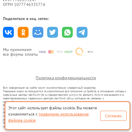
ОГРН 1077746335776
Поделиться в соц. сетях:
Мы принимаем
все формы оплаты
Политика конфиденциальности
Вся информация на сайте носит исключительно справочный характер.
Товарные знаки используются исключительно для описания устройств, в отношении которых
сервисные центры bel.fixim-jbl.ru предоставляют услуги по ремонту. Услуги оказываются в
неавторизованных сервисных центрах bel.fixim-jbl.ru, которые не связаны с
правообладателями товарных знаков или их официальными представителями.
Ремонт осуществляется для устройств, уже введенных в гражданский оборот в соответствии
Этот сайт использует файлы cookie. Вы можете
со статьей 1487 ГК РФ.
Использование товарных знаков не преследует цели индивидуализации услуг или введения
ознакомиться с
правилами использования
Согласен
потребителей в заблуждение, а служит для информирования о предоставляемых услугах по
ремонту техники указанных брендов.
файлов cookie
Представленная на сайте информация не является публичной офертой, определяемой
положениями Статьи 437(2) Гражданского кодекса РФ