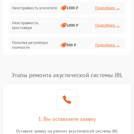
Неисправность усилителя
1500 ₽
Подробнее →
Неисправность
1000 ₽
Подробнее →
кроссовера
Поломка регулятора
500 ₽
Подробнее →
громкости
Неисправность системы
1000 ₽
Подробнее →
защиты от перегрузок
Этапы ремонта акустической системы JBL
Поломка системы
автоматического
1000 ₽
Подробнее →
отключения
Неисправность системы
защиты от короткого
1000 ₽
Подробнее →
замыкания
1. Вы оставляете заявку
Оставьте заявку на ремонт акустической системы JBL
Повреждение системы
1000 ₽
Подробнее →