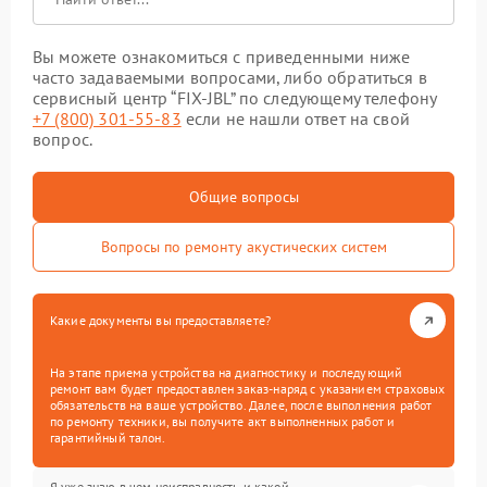
Вы можете ознакомиться с приведенными ниже
часто задаваемыми вопросами, либо обратиться в
сервисный центр “FIX-JBL” по следующему телефону
+7 (800) 301-55-83
если не нашли ответ на свой
вопрос.
Общие вопросы
Вопросы по ремонту акустических систем
Какие документы вы предоставляете?
На этапе приема устройства на диагностику и последующий
ремонт вам будет предоставлен заказ-наряд с указанием страховых
обязательств на ваше устройство. Далее, после выполнения работ
по ремонту техники, вы получите акт выполненных работ и
гарантийный талон.
Я уже знаю в чем неисправность и какой