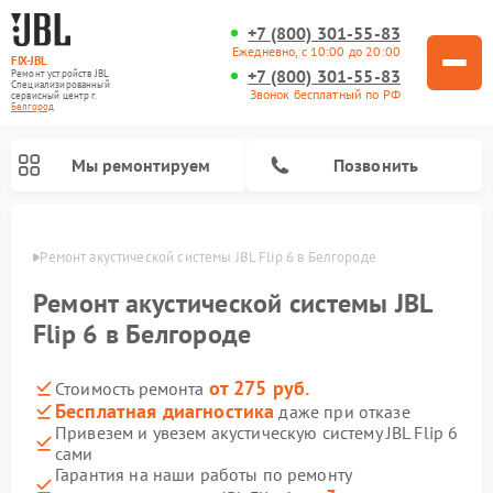
+7 (800) 301-55-83
Ежедневно, с 10:00 до 20:00
FIX-JBL
+7 (800) 301-55-83
Ремонт устройств JBL
Специализированный
Звонок бесплатный по РФ
cервисный центр г.
Белгород
Мы ремонтируем
Позвонить
ороде
Ремонт акустической системы JBL Flip 6 в Белгороде
Ремонт акустической системы JBL
Flip 6 в Белгороде
от 275 руб.
Стоимость ремонта
Ремонт портативных колонок JBL
Ремонт проигрывателей винила JBL
Бесплатная диагностика
даже при отказе
Привезем и увезем акустическую систему JBL Flip 6
сами
Гарантия на наши работы по ремонту