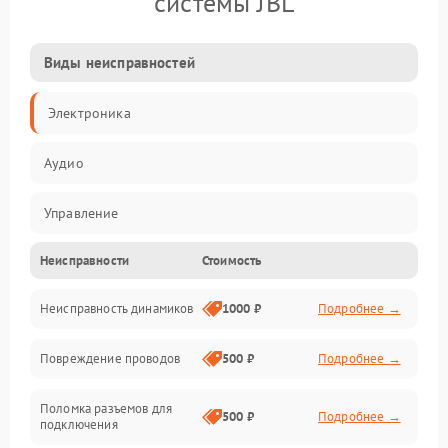
системы JBL
Виды неисправностей
Электроника
Аудио
Управление
Неисправности
Стоимость
Электропитание
Неисправность динамиков
1000 ₽
Подробнее →
Связь
Повреждение проводов
500 ₽
Подробнее →
Механические повреждения
Поломка разъемов для
500 ₽
Подробнее →
подключения